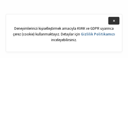
Deneyimlerinizi kişiselleştirmek amacıyla KVKK ve GDPR uyarınca
çerez (cookie) kullanmaktayız. Detaylar için
Gizlilik Politikamızı
inceleyebilirsiniz.
Keremiya
© 2026 keremiya.com, Tüm hakları saklıdır.
WordPress
ile güçlendirildi.
Sosyal Medya