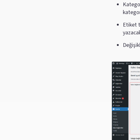
Kategor
kategor
Etiket 
yazacak
Değişik