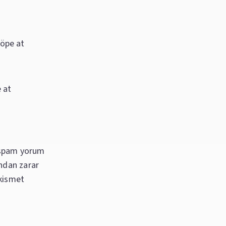
çöpe at
e at
a spam yorum
ından zarar
akismet