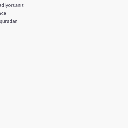
 ediyorsanız
nce
a şuradan