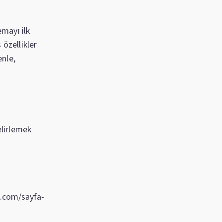
mayı ilk
 özellikler
enle,
elirlemek
.
te.com/sayfa-