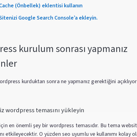
 Cache (Önbellek) eklentisi kullanın
 Sitenizi Google Search Console’a ekleyin.
ess kurulum sonrası yapmanız
nler
rdpress kurduktan sonra ne yapmanız gerektiğini açıklıyor
niz wordpress temasını yükleyin
çin en önemli şey bir wordpress temasıdır. Bu tema websi
nı etkileyecektir. O yüzden seo uyumlu ve kullanımı kolay ol