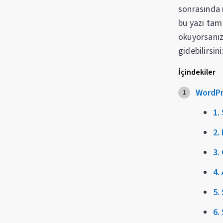
sonrasında 
bu yazı tam
okuyorsanız
gidebilirsin
İçindekiler
WordPr
1.
2.
3.
4.
5.
6.