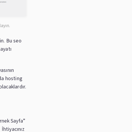
layın.
in. Bu seo
hayatı
yasının
da hosting
olacaklardır.
rnek Sayfa”
 İhtiyacınız