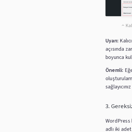
Kal
Uyarı:
Kalıcı
açısında zar
boyunca ku
Önemli:
Eğe
oluşturula
sağlayıcınız
3. Gereksi
WordPress 
adlı iki ade