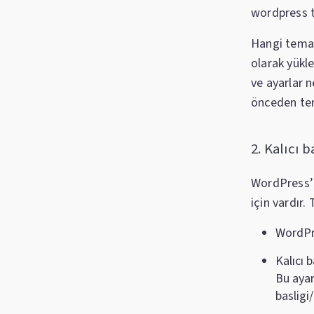
wordpress t
Hangi temay
olarak yükle
ve ayarlar 
önceden tema
2. Kalıcı 
WordPress’in
için vardır.
WordPre
Kalıcı 
Bu ayar
basligi