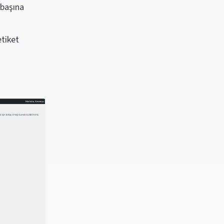
 başına
etiket