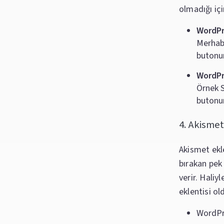
olmadığı içi
WordPre
Merhaba
butonu
WordPr
Örnek S
butonu
4. Akismet
Akismet ekl
bırakan pek
verir. Hali
eklentisi ol
WordPre