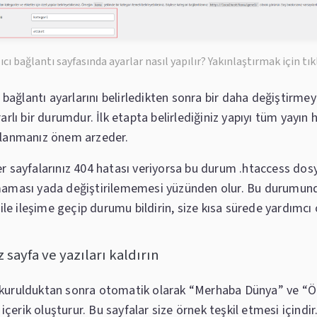
ıcı bağlantı sayfasında ayarlar nasıl yapılır? Yakınlaştırmak için tık
 bağlantı ayarlarını belirledikten sonra bir daha değiştirmey
arlı bir durumdur. İlk etapta belirlediğiniz yapıyı tüm yayın 
llanmanız önem arzeder.
r sayfalarınız 404 hatası veriyorsa bu durum .htaccess dos
maması yada değiştirilememesi yüzünden olur. Bu durumun
 ile ileşime geçip durumu bildirin, size kısa sürede yardımcı 
z sayfa ve yazıları kaldırın
kurulduktan sonra otomatik olarak “Merhaba Dünya” ve “Ö
t içerik oluşturur. Bu sayfalar size örnek teşkil etmesi içindir.