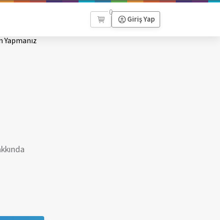
0
Giriş Yap
n Yapmanız
akkında