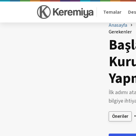
Keremiya
Temalar
Des
Anasayfa
Gerekenler
Başl
Kur
Yap
İlk adımı a
bilgiye ihti
Öneriler