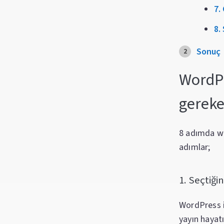
7.
8.
Sonuç
WordPr
gereke
8 adımda wo
adımlar;
1. Seçtiği
WordPress i
yayın hayatı